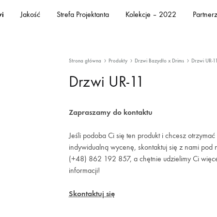
i
Jakość
Strefa Projektanta
Kolekcje – 2022
Partner
Strona główna
Produkty
Drzwi Bazydło x Drims
Drzwi UR-1
Drzwi UR-11
Zapraszamy do kontaktu
Jeśli podoba Ci się ten produkt i chcesz otrzymać
indywidualną wycenę, skontaktuj się z nami pod
(+48) 862 192 857, a chętnie udzielimy Ci więc
informacji!
Skontaktuj się