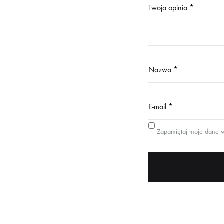
Twoja opinia
*
Nazwa
*
E-mail
*
Zapamiętaj moje dane w