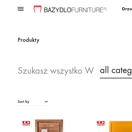
Menu
Drzw
Bazydło
Producent
Furniture
mebli
premium
Produkty
all categ
Szukasz
wszystko W
Sort by