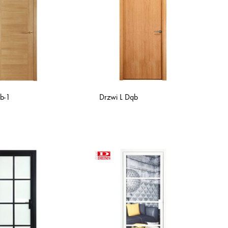
̨b-1
Drzwi L Dąb