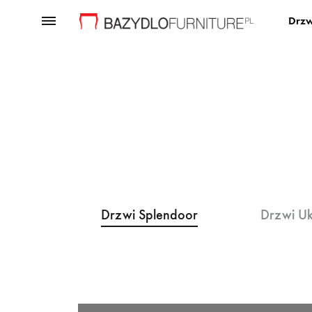
Drzw
Bazydło
Producent
Furniture
mebli
premium
Drzwi Splendoor
Drzwi Uk