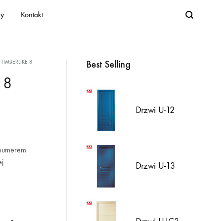
Search
zy
Kontakt
Best Selling
 TIMBERLIKE 8
 8
Drzwi U-12
 numerem
ej
Drzwi U-13