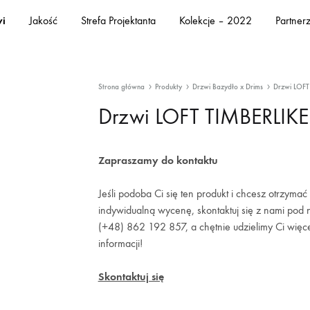
i
Jakość
Strefa Projektanta
Kolekcje – 2022
Partner
Strona główna
Produkty
Drzwi Bazydło x Drims
Drzwi LOFT
Drzwi LOFT TIMBERLIKE
Zapraszamy do kontaktu
Jeśli podoba Ci się ten produkt i chcesz otrzymać
indywidualną wycenę, skontaktuj się z nami pod
(+48) 862 192 857, a chętnie udzielimy Ci więc
informacji!
Skontaktuj się