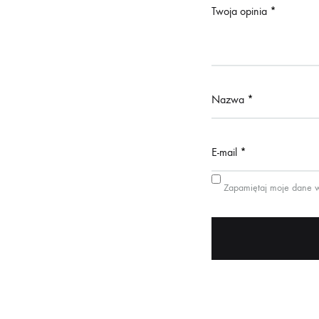
Twoja opinia
*
Nazwa
*
E-mail
*
Zapamiętaj moje dane w