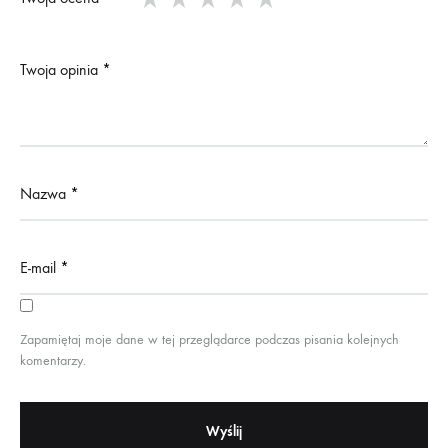
Twoja opinia
*
Nazwa
*
E-mail
*
Zapamiętaj moje dane w tej przeglądarce podczas pisania kolejnych
komentarzy.