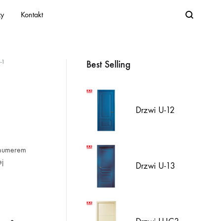
Search
zy
Kontakt
Best Selling
-1
Drzwi U-12
 numerem
ej
Drzwi U-13