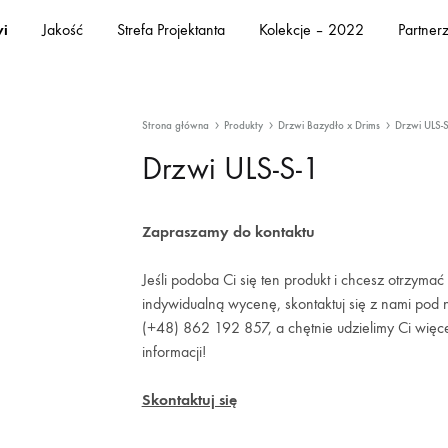
i
Jakość
Strefa Projektanta
Kolekcje – 2022
Partner
Strona główna
Produkty
Drzwi Bazydło x Drims
Drzwi ULS-S
Drzwi ULS-S-1
Zapraszamy do kontaktu
Jeśli podoba Ci się ten produkt i chcesz otrzymać
indywidualną wycenę, skontaktuj się z nami pod
(+48) 862 192 857, a chętnie udzielimy Ci więc
informacji!
Skontaktuj się