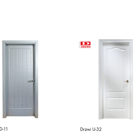
D-11
Drzwi U-32