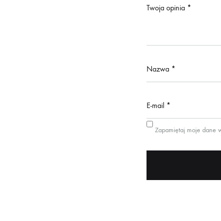
Twoja opinia
*
Nazwa
*
E-mail
*
Zapamiętaj moje dane w