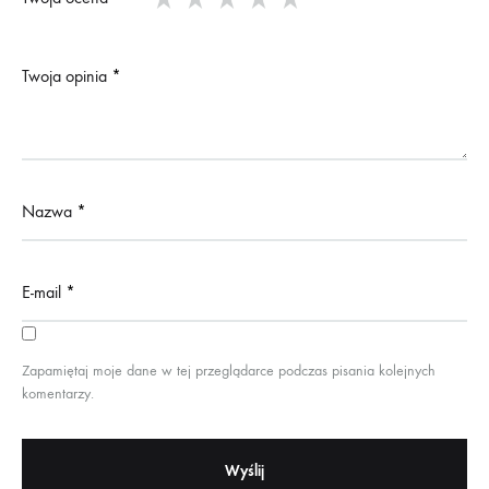
Twoja opinia
*
Nazwa
*
E-mail
*
Zapamiętaj moje dane w tej przeglądarce podczas pisania kolejnych
komentarzy.