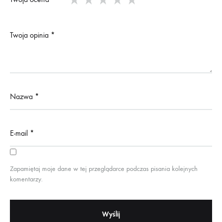
Twoja opinia
*
Nazwa
*
E-mail
*
Zapamiętaj moje dane w tej przeglądarce podczas pisania kolejnych
komentarzy.